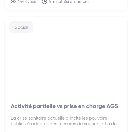
cessation des paiements, notion clé en matière de
4448 vues
6 minute(s) de lecture
droit des entreprises en difficulté,…
Social
Activité partielle vs prise en charge AGS
La crise sanitaire actuelle a incité les pouvoirs
publics à adopter des mesures de soutien, afin de
prévenir notamment les conséquences sociales