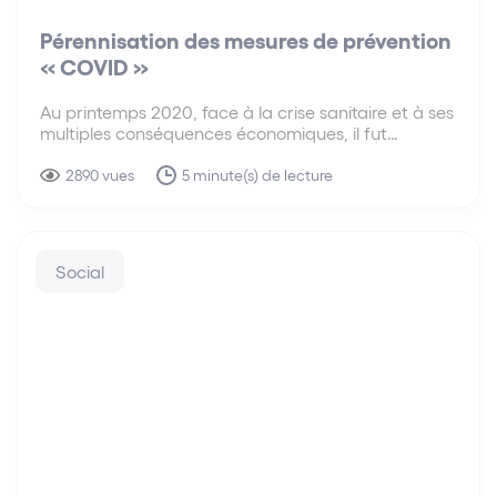
Pérennisation des mesures de prévention
« COVID »
Au printemps 2020, face à la crise sanitaire et à ses
multiples conséquences économiques, il fut
nécessaire d’adapter, dans l’urgence, le droit des
entreprises en difficulté afin de pouvoir faire face à
2890 vues
5 minute(s) de lecture
une situation inédite.
Social