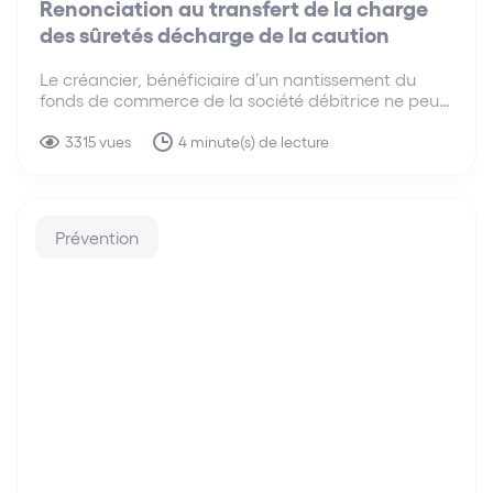
Renonciation au transfert de la charge
des sûretés décharge de la caution
Le créancier, bénéficiaire d’un nantissement du
fonds de commerce de la société débitrice ne peut
plus se prévaloir du cautionnement consenti par les
co-gérants dès lors qu’il renonce, dans le cadre d’un
3315 vues
4 minute(s) de lecture
plan de cession, à son nantissement.
Prévention