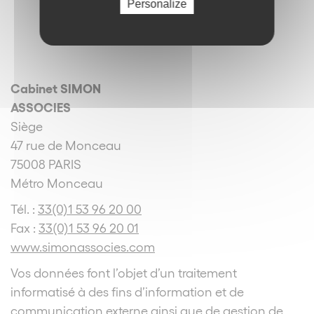
Personalize
Cabinet SIMON
ASSOCIES
Siège
47 rue de Monceau
75008 PARIS
Métro Monceau
Tél. :
33(0)1 53 96 20 00
Fax :
33(0)1 53 96 20 01
www.simonassocies.com
Vos données font l’objet d’un traitement
informatisé à des fins d’information et de
communication externe ainsi que de gestion de