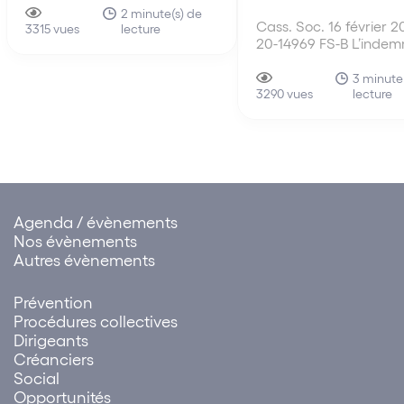
du code de la sécurité
2 minute(s) de
Cass. Soc. 16 février 2
lecture
sociale, dispositions d’ordre
3315 vues
20-14969 FS-B L’indem
public, sont applicables aux
l’article L 1233-58 II ali
anciens salariés licenciés
qui répare le préjudice
3 minute
d’un employeur placé en
lecture
résultant pour les sala
3290 vues
liquidation judiciaire qui
caractère illicite de leu
remplissent les conditions…
licenciement, ne se c
pas avec l’indemnité p
licenciement sans cau
Agenda / évènements
Nos évènements
Autres évènements
Prévention
Procédures collectives
Dirigeants
Créanciers
Social
Opportunités