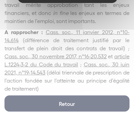
travail mérite approbation tant les enjeux
financiers, et donc
in fine
les enjeux en termes de
maintien de l’emploi, sont importants.
A rapprocher :
Cass. soc., 11 janvier 2012, n°10-
14.614
(différence de traitement justifié par le
transfert de plein droit des contrats de travail) ;
Cass. soc., 30 novembre 2017, n°16-20.532
et
article
L.1224-3-2 du Code du travail
;
Cass. soc., 30 juin
2021, n°19-14.543
(délai triennale de prescription de
l’action fondée sur l’atteinte au principe d’égalité
de traitement)
Retour