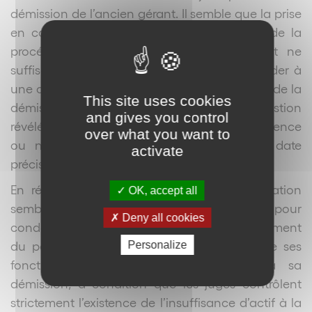
démission de l’ancien gérant. Il semble que la prise
en compte du seul passif révélé au cours de la
procédure collective ouverte ultérieurement ne
suffise pas ; la cour d’appel aurait dû procéder à
une comparaison entre l’actif existant au jour de la
This site uses cookies
démission du gérant et le passif relatif à sa gestion
and gives you control
révélé ultérieurement, pour caractériser l’existence
over what you want to
ou non de l’insuffisance d’actif à cette date
activate
précise.
En réalité, avec cet arrêt, la Cour de cassation
OK, accept all
semble accepter que soit pris en compte, pour
Deny all cookies
condamner un ancien dirigeant en comblement
du passif, le passif né pendant l’exercice de ses
Personalize
fonctions mais révélé postérieurement à sa
démission, à condition que les juges contrôlent
strictement l’existence de l’insuffisance d’actif à la