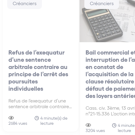
Créanciers
Créanciers
Refus de l’exequatur
Bail commercial e
d’une sentence
interruption de l’
arbitrale contraire au
en constat de
principe de l’arrêt des
l’acquisition de la
poursuites
clause résolutoire
individuelles
défaut de paieme
des loyers antérie
Refus de l’exequatur d’une
sentence arbitrale contraire
Cass. civ. 3ème, 13 avr
au principe de l’arrêt des
n°21-15.336 L’action int
poursuites individuelles Cass.
4 minute(s) de
par le bailleur avant le
lecture
com. 8 févr. 2023, n°21-15.771,
2684 vues
placement sous procé
4 minute
publié au bulletin Ce qu’il
lecture
collective du débiteur,
3204 vues
faut retenir : Est contraire à