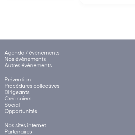
de faire constater
l’ordre public international, au
l’acquisition de la clau
mépris du principe de…
résolutoire figurant au 
commercial pour défa
paiement des loyers…
Agenda / évènements
Nos évènements
Autres évènements
Prévention
Procédures collectives
Dirigeants
Créanciers
Social
Opportunités
Nos sites internet
Partenaires