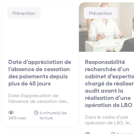
Prévention
Prévention
Date d’appréciation de
Responsabilité
l’absence de cessation
recherchée d’un
des paiements depuis
cabinet d’experti
plus de 45 jours
chargé de réalise
audit avant la
Date d’appréciation de
réalisation d’une
l’absence de cessation des
opération de LBO
paiements depuis plus de 45
jours Versailles, 13e ch., 15
4 minute(s) de
Dans le cadre d’une
lecture
nov. 2022, n°22/04167 Ce
2476 vues
opération de LBO, le
qu’il faut retenir : La date à
dirigeant a mandaté 
prendre en compte pour
cabinet d’audit charg