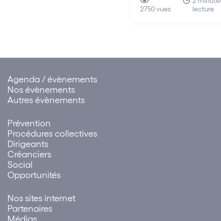
2 minute
apprécier la condition tenant
lecture
d’établir un prévisionne
2750 vues
à l’absence de…
société cible sur les tro
années à venir.
Agenda / évènements
Nos évènements
Autres évènements
Prévention
Procédures collectives
Dirigeants
Créanciers
Social
Opportunités
Nos sites internet
Partenaires
Médias