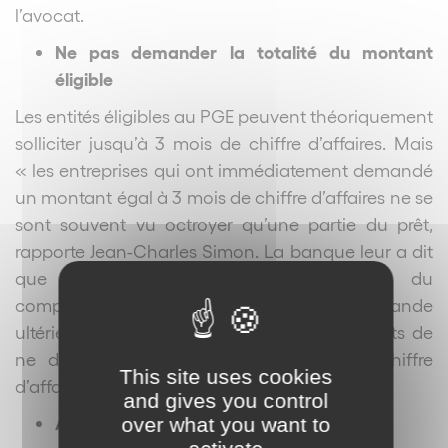
l’avocat.
Ne pas demander la totalité du montant
éligible
Les entités éligibles au PGE peuvent théoriquement
solliciter jusqu’à 3 mois de chiffre
d’affaires. Mais
« les entreprises qui ont immédiatement demandé
un montant égal à 3 mois de chiffre d’affaires ne se
sont souvent vu octroyer qu’une partie du prêt,
rapporte Jean-Charles Simon. La banque leur a dit
que si elles avaient vraiment besoin du
complément, elles pouvaient en faire la demande
ultérieurement. Nous conseillons à nos clients de
ne demander qu’un ou deux mois [de chiffre
This site uses cookies
d’affaires] », précise-t-il.
and gives you control
Anticiper l’échéance de sortie du PGE
over what you want to