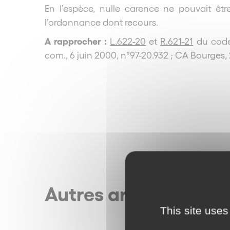
En l’espèce, nulle carence ne pouvait êtr
l’ordonnance dont recours.
A rapprocher :
L.622-20
et
R.621-21
du code 
com., 6 juin 2000, n°97-20.932 ; CA Bourges,
Autres articles
This site uses