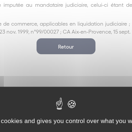
e imputée au mandataire judiciaire, celui-ci étant
de commerce, applicables en liquidation judiciaire ; 
 23 nov. 1999, n°99/00027 ; CA Aix-en-Provence, 15 sept
Retour
 cookies and gives you control over what you w