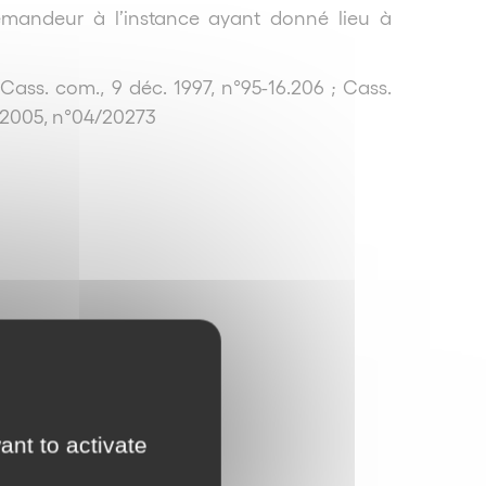
 demandeur à l’instance ayant donné lieu à
Cass. com., 9 déc. 1997, n°95-16.206 ; Cass.
. 2005, n°04/20273
ant to activate