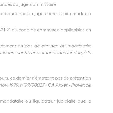
nnances du juge-commissaire
ne ordonnance du juge-commissaire, rendue à
 R.621-21 du code de commerce applicables en
 seulement en cas de carence du mandataire
 un recours contre une ordonnance rendue, à la
cours, ce dernier n’émettant pas de prétention
nov. 1999, n°99/00027 ; CA Aix-en- Provence,
mandataire ou liquidateur judiciaire que le