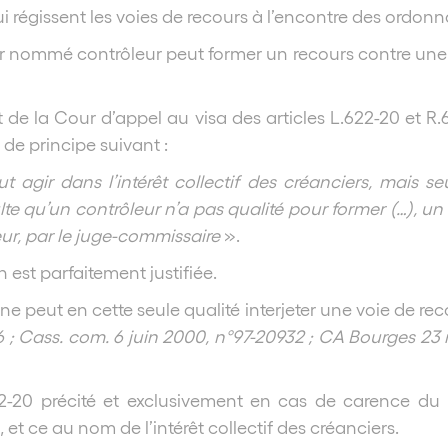
ui régissent les voies de recours à l’encontre des ordo
cier nommé contrôleur peut former un recours contre u
t de la Cour d’appel au visa des articles L.622-20 et
 de principe suivant :
t agir dans l’intérêt collectif des créanciers, mais
ésulte qu’un contrôleur n’a pas qualité pour former (…),
r, par le juge-commissaire
».
 est parfaitement justifiée.
e peut en cette seule qualité interjeter une voie de re
6 ; Cass. com. 6 juin 2000, n°97-20932 ; CA Bourges 23 
622-20 précité et exclusivement en cas de carence du 
 et ce au nom de l’intérêt collectif des créanciers.