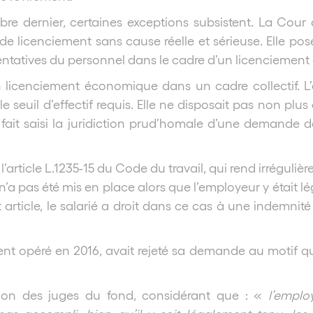
tobre dernier, certaines exceptions subsistent. La Cour
de licenciement sans cause réelle et sérieuse. Elle po
sentatives du personnel dans le cadre d’un licenciemen
d’un licenciement économique dans un cadre collectif. 
le seuil d’effectif requis. Elle ne disposait pas non pl
ce fait saisi la juridiction prud’homale d’une demande
 l’article L.1235-15 du Code du travail, qui rend irréguli
a pas été mis en place alors que l’employeur y était 
t article, le salarié a droit dans ce cas à une indemnit
 opéré en 2016, avait rejeté sa demande au motif qu’il
ion des juges du fond, considérant que : «
l’empl