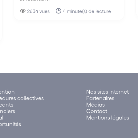
2634 vues
4 minute(s) de lecture
ention
Nos sites internet
édures collectives
Partenaires
geants
Médias
nciers
Contact
al
Mentions légales
rtunités