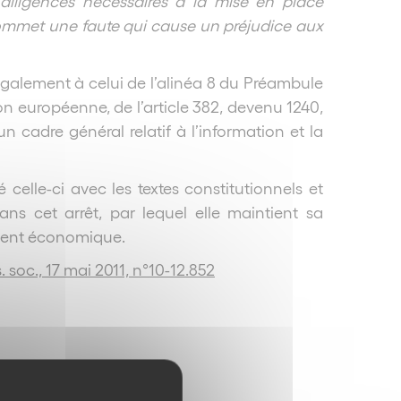
 diligences nécessaires à la mise en place
 commet une faute qui cause un préjudice aux
 également à celui de l’alinéa 8 du Préambule
on européenne, de l’article 382, devenu 1240,
n cadre général relatif à l’information et la
elle-ci avec les textes constitutionnels et
ans cet arrêt, par lequel elle maintient sa
ement économique.
 soc., 17 mai 2011, n°10-12.852