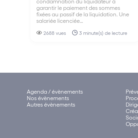
condamnation du liquidateur à
garantir le paiement des sommes
fixées au passif de la liquidation. Une
salariée licenciée…
2688 vues
3 minute(s) de lecture
Agenda / évènements
Prév
Nos évènements
Proc
Autres évènements
Diri
Créa
Soci
Oppo