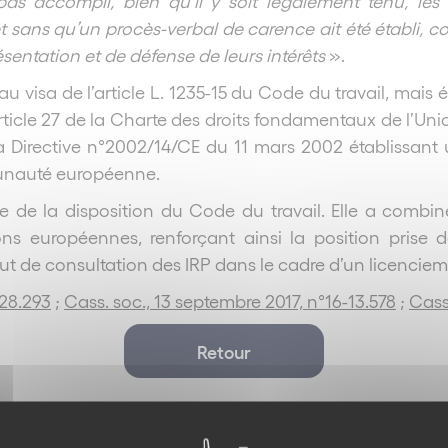
pas accompli, bien qu’il y soit légalement tenu, les
 et sans qu’un procès-verbal de carence ait été établi,
résentation et de défense de leurs intérêts
».
 visa de l’article L. 1235-15 du Code du travail, mais
article 27 de la Charte des droits fondamentaux de l’Uni
 la Directive n°2002/14/CE du 11 mars 2002 établissant u
munauté européenne.
de la disposition du Code du travail. Elle a combiné c
ns européennes, renforçant ainsi la position prise d
aut de consultation des IRP dans le cadre d’un licenci
-28.293
;
Cass. soc., 13 septembre 2017, n°16-13.578
;
Cass.
Retour