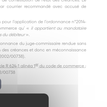
r par courrier recommandé avec accusé de
is pour l’application de l’ordonnance n°2014-
 commerce qu’ «
il appartient au mandataire
ons du débiteur
».
ordonnance du juge-commissaire rendue sans
ion des créances et donc en méconnaissance
n°2002/00738).
er
cle R 624-1 alinéa 1
du code de commerce
;
02/00738