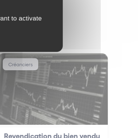
ant to activate
Créanciers
Revendication du bien vendu