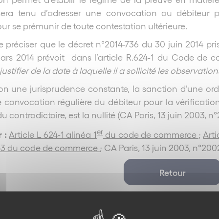
 sera tenu d’adresser une convocation au débiteu
ur se prémunir de toute contestation ultérieure.
de préciser que le décret n°2014-736 du 30 juin 2014 pr
ars 2014 prévoit dans l’article R.624-1 du Code de
justifier de la date à laquelle il a sollicité les observati
elon une jurisprudence constante, la sanction d’une 
 convocation régulière du débiteur pour la vérificat
u contradictoire, est la nullité (CA Paris, 13 juin 2003, 
er
r :
Article L 624-1 alinéa 1
du code de commerce
;
Arti
24-3 du code de commerce
; CA Paris, 13 juin 2003, n°20
Retour