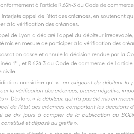
 conformément à l’article R.624-3 du Code de commerce
 interjeté appel de l’état des créances, en soutenant qu’
per à la vérification des créances.
pel de Lyon a déclaré l’appel du débiteur irrecevable, e
té mis en mesure de participer à la vérification des cré
assation casse et annule la décision rendue par la Cour
er
linéa 1
, et R.624-3 du Code de commerce, de l’article 
civile.
idiction considère qu’ «
en exigeant du débiteur la 
our la vérification des créances, preuve négative, impos
és
». Dès lors, «
le débiteur, qui n’a pas été mis en mesur
ppel de l’état des créances comportant les décisions 
ai de dix jours à compter de la publication au BODA
 constitué et déposé au greffe
».
on permet d’établir le régime de la preuve en matière