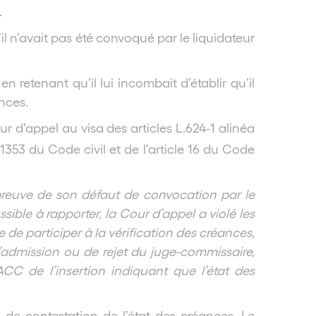
.
il n’avait pas été convoqué par le liquidateur
n retenant qu’il lui incombait d’établir qu’il
ances.
 d’appel au visa des articles L.624-1 alinéa
1353 du Code civil et de l’article 16 du Code
preuve de son défaut de convocation par le
sible à rapporter, la Cour d’appel a violé les
e de participer à la vérification des créances,
d’admission ou de rejet du juge-commissaire,
CC de l’insertion indiquant que l’état des
 de contestation de l’état des créances. Le