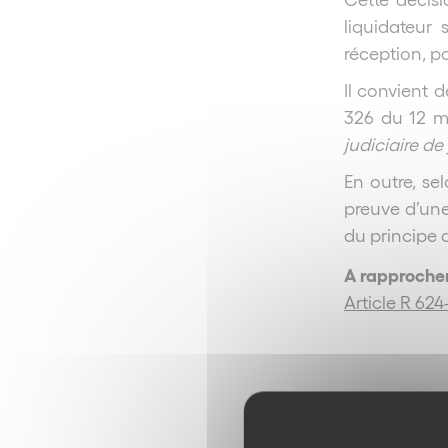
liquidateur
réception, po
Il convient 
326 du 12 m
judiciaire de 
En outre, s
preuve d’une
du principe d
A rapproche
Article R 6