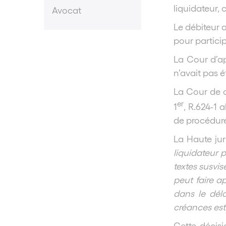
liquidateur,
Avocat
Le débiteur a
pour partici
La Cour d’ap
n’avait pas é
La Cour de c
er
1
, R.624-1 a
de procédure 
La Haute jur
liquidateur p
textes susvis
peut faire a
dans le dél
créances est
Cette décisi