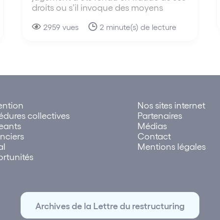
droits ou s’il invoque des moyens
2959 vues
2 minute(s) de lecture
ention
Nos sites internet
édures collectives
Partenaires
geants
Médias
nciers
Contact
al
Mentions légales
rtunités
Archives de la Lettre du restructuring