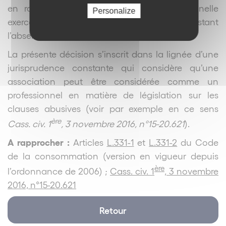
en rapport direct avec l’activité professionnelle
Personalize
exercée par l’association, et ce nonobstant
l’absence de but lucratif.
La présente décision s’inscrit dans la lignée d’une
jurisprudence constante qui considère qu’une
association peut être considérée comme un
professionnel en matière de législation sur les
clauses abusives (voir par exemple en ce sens
ère
Cass. civ. 1
, 3 novembre 2016, n°15-20.621
).
A rapprocher :
Articles
L.331-1
et
L.331-2
du Code
de la consommation (version en vigueur depuis
ère
l’ordonnance de 2006) ;
Cass. civ. 1
, 3 novembre
2016, n°15-20.621
Retour