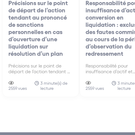
Précisions sur le point
Responsabilité po
de départ de l’action
insuffisance d’act
tendant au prononcé
conversion en
de sanctions
liquidation : exclu
personnelles en cas
des fautes commi
d’ouverture d’une
au cours de la pé
liquidation sur
d’observation du
résolution d’un plan
redressement
Précisions sur le point de
Responsabilité pour
départ de l’action tendant au
insuffisance d’actif et
prononcé de sanctions
conversion en liquidati
personnelles en cas
exclusion des fautes
3 minute(s) de
3 minute(
lecture
lecture
d’ouverture d’une liquidation
2559 vues
commises au cours de 
2559 vues
sur résolution d’un plan Cass.
période d’observation
com., 23 nov. 2022, n°21-
redressement Cass. c
19.431 Ce qu’il faut retenir :
mars 2023, n°21-24.
En application de l’article L.
Ce qu’il faut retenir :
653-1,…
S’agissant de l’applica
l’article L.651-2 du Co