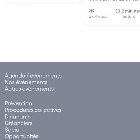
dirigeant a mandaté 
prendre en compte pour
cabinet d’audit charg
2 minute(
apprécier la condition tenant
lecture
d’établir un prévisionne
2751 vues
à l’absence de…
société cible sur les tro
années à venir.
Agenda / évènements
Nos évènements
Autres évènements
Prévention
Procédures collectives
Dirigeants
Créanciers
Social
Opportunités