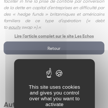
faciliter in fine la prise de contrôle par conversion
de la dette en capital d’entreprises en difficulté par
des « hedge funds » britanniques et américains
familiers de ce type d’opération (« debt
to
equity
swap »).
«
Lire l’article complet sur le site Les Echos
Retour
This site uses cookies
and gives you control
over what you want to
Autres articles
activate