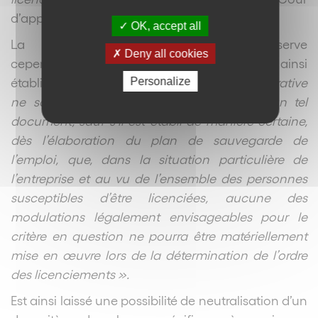
d’appel administrative de Nantes.
OK, accept all
La Haute juridiction administrative réserve
Deny all cookies
cependant un cas d’exonération de la règle ainsi
établie en précisant que «
l’autorité administrative
Personalize
ne saurait, par conséquent, homologuer un tel
document, sauf s’il est établi de manière certaine,
dès l’élaboration du plan de sauvegarde de
l’emploi, que, dans la situation particulière de
l’entreprise et au vu de l’ensemble des personnes
susceptibles d’être licenciées, aucune des
modulations légalement envisageables pour le
critère en question ne pourra être matériellement
mise en œuvre lors de la détermination de l’ordre
des licenciements ».
Est ainsi laissé une possibilité de neutralisation d’un