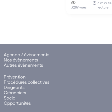
qui répare le préjudice
3 minute
d’un employeur placé en
lecture
résultant pour les sala
3289 vues
liquidation judiciaire qui
caractère illicite de leu
remplissent les conditions…
licenciement, ne se c
pas avec l’indemnité p
licenciement sans cau
Agenda / évènements
Nos évènements
Autres évènements
Prévention
Procédures collectives
Dirigeants
Créanciers
Social
Opportunités