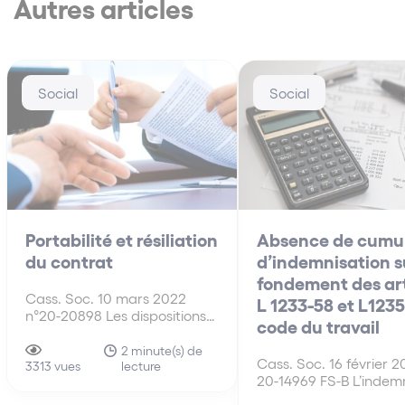
Autres articles
Social
Social
Portabilité et résiliation
Absence de cumu
du contrat
d’indemnisation s
fondement des art
Cass. Soc. 10 mars 2022
L 1233-58 et L1235
n°20-20898 Les dispositions
code du travail
des articles L 911-8 et L 911-1
du code de la sécurité
2 minute(s) de
Cass. Soc. 16 février 2
lecture
sociale, dispositions d’ordre
3313 vues
20-14969 FS-B L’indem
public, sont applicables aux
l’article L 1233-58 II ali
anciens salariés licenciés