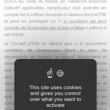
1233-5 du code du travail, en l’absence d’accord
collectif applicable, l’employeur doit prendre en
compte les 4 critères évoqués ci-dessus dans le PSE
et peut en privilégier un «
à condition de tenir
compte de l’ensemble des autres critères
» prévus à
cet article.
Le Conseil d’Etat en déduit que «
le document
unilatéral de l’employeur fixant le plan de
sauvegarde de l’emploi ne saurait légalement, ni
omettre l’un de ces critères, ni affecter à l’un d’entre
eux la même valeur pour tous les salariés, dès lors
que l’omission d’un critère dans le plan de
sauvegarde de l’emploi, ou l’interdiction de le
This site uses cookies
moduler, ont pour effet d’empêcher par avance
and gives you control
que ce critère puisse être effectivement pris en
over what you want to
compte au stade de la détermination de l’ordre des
activate
licenciements
», confirmant ainsi l’arrêt de la Cour