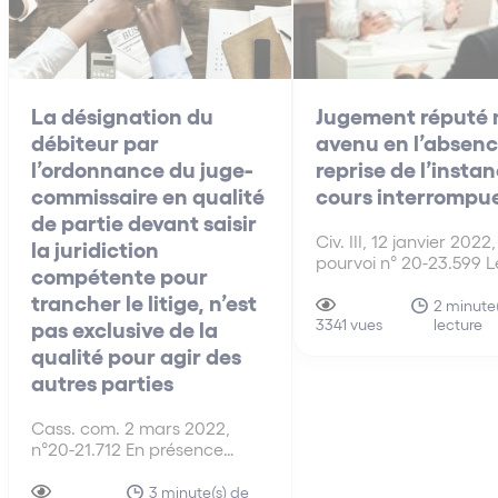
La désignation du
Jugement réputé 
débiteur par
avenu en l’absenc
l’ordonnance du juge-
reprise de l’insta
commissaire en qualité
cours interrompu
de partie devant saisir
Civ. III, 12 janvier 2022,
la juridiction
pourvoi n° 20-23.599 L
compétente pour
jugements même pass
trancher le litige, n’est
force de chose jugée,
2 minute(
lecture
pas exclusive de la
obtenus après l’interru
3341 vues
de l’instance et sans q
qualité pour agir des
l’instance ait été
autres parties
régulièrement reprise 
réputés non avenus. E
Cass. com. 2 mars 2022,
l’espèce, le syndicat d
n°20-21.712 En présence
copropriétaires…
d’une contestation sérieuse
de la créance déclarée
3 minute(s) de