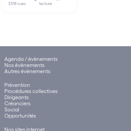
lecture
relevée par le Juge-
3318 vues
commissaire, l’action
introduite – non par le
débiteur pourtant désigné
par l’ordonnance – mais par
le liquidateur judiciaire dans
le délai d’un…
Agenda / évènements
Nos évènements
Autres évènements
Prévention
Procédures collectives
Dirigeants
Créanciers
Social
Opportunités
Nos sites internet