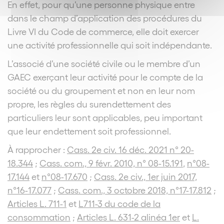
En effet, pour qu’une personne physique entre
dans le champ d’application des procédures du
Livre VI du Code de commerce, elle doit exercer
une activité professionnelle qui soit indépendante.
L’associé d’une société civile ou le membre d’un
GAEC exerçant leur activité pour le compte de la
société ou du groupement et non en leur nom
propre, les règles du surendettement des
particuliers leur sont applicables, peu important
que leur endettement soit professionnel.
À rapprocher :
Cass. 2e civ. 16 déc. 2021 n° 20-
18.344
;
Cass. com., 9 févr. 2010, n° 08-15.191
,
n°08-
17.144
et
n°08-17.670
;
Cass. 2e civ., 1er juin 2017,
n°16-17.077
;
Cass. com., 3 octobre 2018, n°17-17.812
;
Articles L. 711-1
et
L711-3 du code de la
consommation
;
Articles L. 631-2 alinéa 1er
et
L.