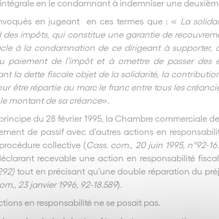
n intégrale en le condamnant à indemniser une deuxième f
s invoqués en jugeant en ces termes que : «
La solida
al des impôts, qui constitue une garantie de recouvreme
tacle à la condamnation de ce dirigeant à supporter, à
 au paiement de l’impôt et à omettre de passer des é
nt la dette fiscale objet de la solidarité, la contributio
our être répartie au marc le franc entre tous les créanc
r le montant de sa créance
».
 principe du 28 février 1995, la Chambre commerciale d
ement de passif avec d’autres actions en responsabil
procédure collective (
Cass. com., 20 juin 1995, n°92-16
éclarant recevable une action en responsabilité fisca
292)
tout en précisant qu’une double réparation du préj
om., 23 janvier 1996, 92-18.589
).
tions en responsabilité ne se posait pas.