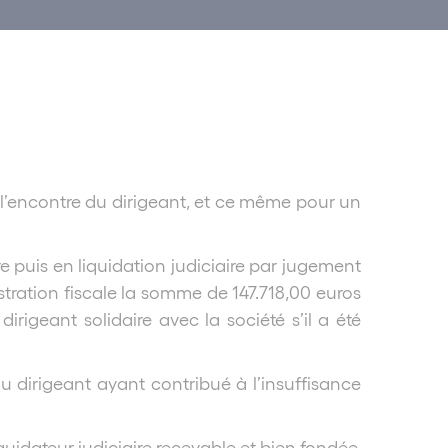
 à l’encontre du dirigeant, et ce même pour un
 puis en liquidation judiciaire par jugement
tration fiscale la somme de 147.718,00 euros
irigeant solidaire avec la société s’il a été
u dirigeant ayant contribué à l’insuffisance
quidateur judiciaire recevable et bien fondée,