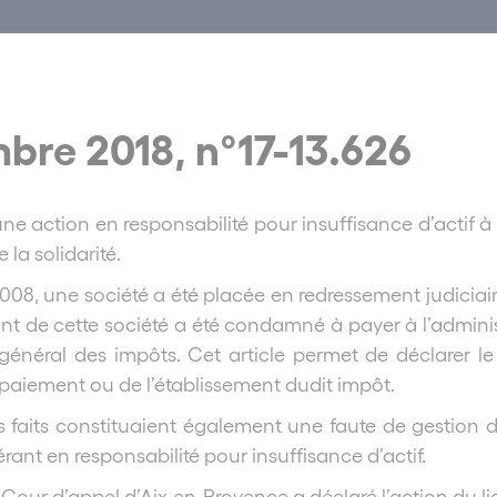
bre 2018, n°17-13.626
 une action en responsabilité pour insuffisance d’actif
 la solidarité.
08, une société a été placée en redressement judiciaire
nt de cette société a été condamné à payer à l’adminis
énéral des impôts. Cet article permet de déclarer le d
aiement ou de l’établissement dudit impôt.
es faits constituaient également une faute de gestion d
 gérant en responsabilité pour insuffisance d’actif.
Cour d’appel d’Aix-en-Provence a déclaré l’action du li