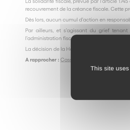
La solidarité fiscale, prévue par l’article 1
recouvrement de la créance fiscale. Cette pr
Dès lors, aucun cumul d’action en responsabi
Par ailleurs, et s’agissant du grief ten
l’administration fiscale dans le cadre du dé
La décision de la Haute Juridiction ne souff
A rapprocher :
Cass. com., 20 juin 1995, n°92
This site uses