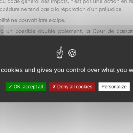
745 du code général des impôts, n’est pas une action en
océdure ne tend pas à la réparation d’un préjudice.
lité ne pouvait être excipé.
ant à un possible double paiement, la Cour de cass
sintéressement des créanciers de la procédure collectiv
re aucune contestation.
-16.647
;
Cass. com., 9 décembre 1997, n°96-12.292
;
Cass
 cookies and gives you control over what you w
Retour
OK, accept all
Deny all cookies
Personalize