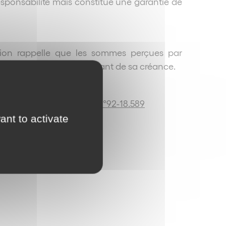
 responsabilité mais constitue une garantie de
ation rappelle que les sommes perçues par
e s’imputeront sur le montant de sa créance.
. com., 23 janvier 1996, n°92-18.589
ant to activate