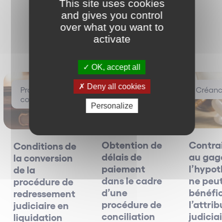
This site uses cookies
and gives you control
over what you want to
activate
Les plus vus
OK, accept all
Deny all cookies
Procédures
Prévention
Créanc
collectives
Personalize
Obtention de
Contra
Conditions de
délais de
au gag
la conversion
paiement
l’hypo
de la
dans le cadre
ne peu
procédure de
d’une
bénéfic
redressement
procédure de
l’attri
judiciaire en
conciliation
judicia
liquidation