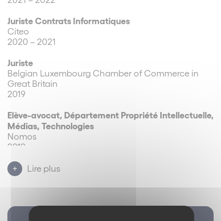
Juriste Contrats Informatiques
Citeo
2020 – 2021
Juriste
Belgian Luxembourg Chamber of Commerce in
Great Britain
2019
Elève-avocat, Département Propriété Intellectuelle,
Médias, Technologies
Nomos
2019
Juriste stagiaire Droit de la presse
Lire plus
Lagardère Active
2018
Juriste stagiaire Legal & Business Affairs
Archives de la lettre du restructuring
Sony Music Entertainment