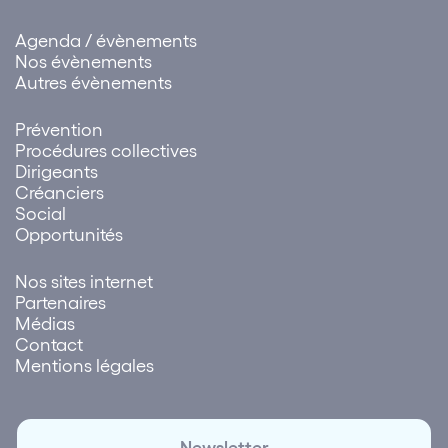
redressement
de son d
devant être
Agenda / évènements
caractérisée.
Nos évènements
Autres évènements
Prévention
Procédures collectives
Dirigeants
Créanciers
Social
Opportunités
Nos sites internet
Partenaires
Médias
Contact
Mentions légales
Newsletter