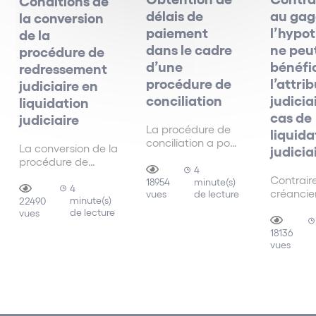
délais de
au gag
la conversion
paiement
l’hypo
de la
dans le cadre
ne peu
procédure de
d’une
bénéfi
redressement
procédure de
l’attri
judiciaire en
conciliation
judicia
liquidation
cas de
judiciaire
La procédure de
liquida
conciliation a pour
La conversion de la
judicia
objectif de
procédure de
rechercher un
4
redressement
Contrair
minute(s)
accord amiable
18954
judiciaire en une
4
créancier
de lecture
vues
entre l'entreprise
minute(s)
procédure de
22490
le créanc
et ses principaux
de lecture
vues
liquidation
hypothéc
créanciers, afin de
judiciaire n’impose
peut solli
18136
résoudre les
pas la constatation
vues
l’attribut
difficultés qu'elle
de l’état de la
judiciair
peut rencontrer.
cessation des
en cas d
paiements, seule
d’une pr
l’impossibilité
de liquid
manifeste du
judiciair